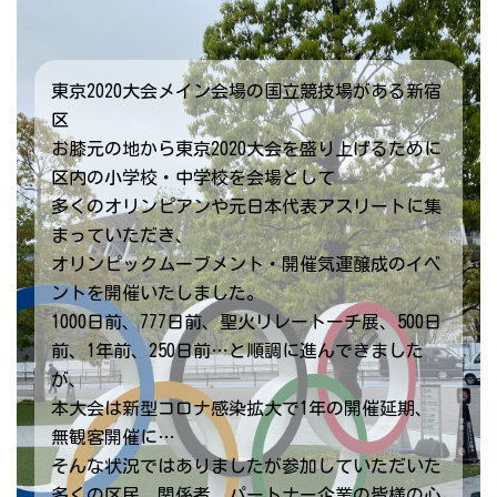
東京2020大会メイン会場の国立競技場がある新宿
区
お膝元の地から東京2020大会を盛り上げるために
区内の小学校・中学校を会場として
多くのオリンピアンや元日本代表アスリートに集
まっていただき、
オリンピックムーブメント・開催気運醸成のイベ
ントを開催いたしました。
1000日前、777日前、聖火リレートーチ展、500日
前、1年前、250日前…と順調に進んできました
が、
本大会は新型コロナ感染拡大で1年の開催延期、
無観客開催に…
そんな状況ではありましたが参加していただいた
多くの区民、関係者、パートナー企業の皆様の心