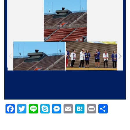
Facebook
Twitter
Line
Skype
Messenger
Email
Hatena
Print
共
有