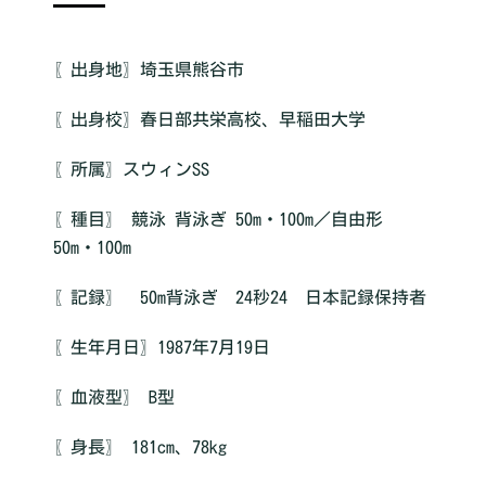
〖出身地〗埼玉県熊谷市
〖出身校〗春日部共栄高校、早稲田大学
〖所属〗スウィンSS
〖種目〗 競泳 背泳ぎ 50m・100m／自由形
50m・100m
〖記録〗 50m背泳ぎ 24秒24 日本記録保持者
〖生年月日〗1987年7月19日
〖血液型〗 B型
〖身長〗 181cm、78kg