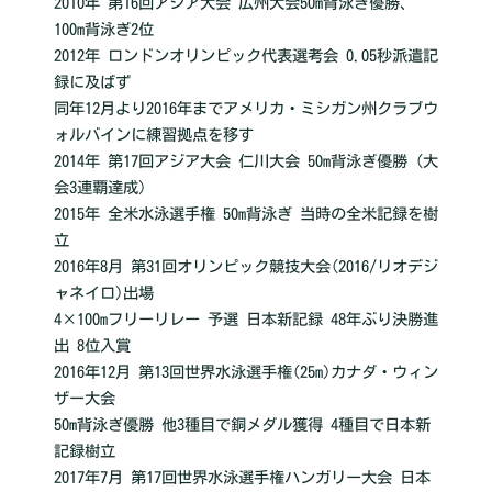
2010年 第16回アジア大会 広州大会50m背泳ぎ優勝、
100m背泳ぎ2位
2012年 ロンドンオリンピック代表選考会 0.05秒派遣記
録に及ばず
同年12月より2016年までアメリカ・ミシガン州クラブウ
ォルバインに練習拠点を移す
2014年 第17回アジア大会 仁川大会 50m背泳ぎ優勝 (大
会3連覇達成)
2015年 全米水泳選手権 50m背泳ぎ 当時の全米記録を樹
立
2016年8月 第31回オリンピック競技大会(2016/リオデジ
ャネイロ)出場
4×100mフリーリレー 予選 日本新記録 48年ぶり決勝進
出 8位入賞
2016年12月 第13回世界水泳選手権(25m)カナダ・ウィン
ザー大会
50m背泳ぎ優勝 他3種目で銅メダル獲得 4種目で日本新
記録樹立
2017年7月 第17回世界水泳選手権ハンガリー大会 日本