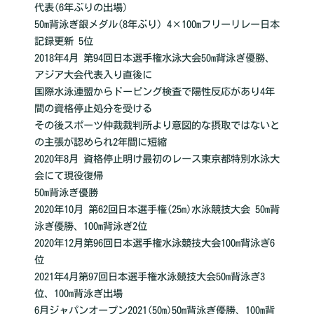
代表(6年ぶりの出場)
50m背泳ぎ銀メダル(8年ぶり) 4×100mフリーリレー日本
記録更新 5位
2018年4月 第94回日本選手権水泳大会50m背泳ぎ優勝、
アジア大会代表入り直後に
国際水泳連盟からドーピング検査で陽性反応があり4年
間の資格停止処分を受ける
その後スポーツ仲裁裁判所より意図的な摂取ではないと
の主張が認められ2年間に短縮
2020年8月 資格停止明け最初のレース東京都特別水泳大
会にて現役復帰
50m背泳ぎ優勝
2020年10月 第62回日本選手権(25m)水泳競技大会 50m背
泳ぎ優勝、100m背泳ぎ2位
2020年12月第96回日本選手権水泳競技大会100m背泳ぎ6
位
2021年4月第97回日本選手権水泳競技大会50m背泳ぎ3
位、100m背泳ぎ出場
6月ジャパンオープン2021(50m)50m背泳ぎ優勝、100m背