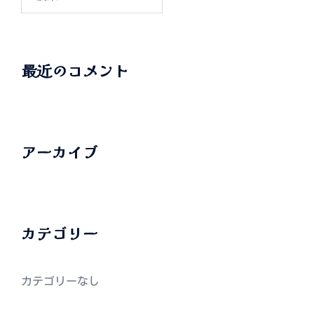
最近のコメント
アーカイブ
カテゴリー
カテゴリーなし